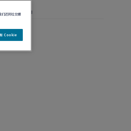
详情
保养说明
我们还同社交媒
雀石 大号款
 Cookie