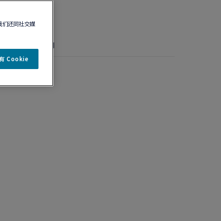
我们还同社交媒
详情
保养说明
 Cookie
色宝石大号款