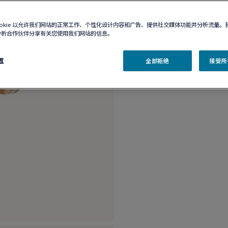
精品店有售
ookie 以允许我们网站的正常工作、个性化设计内容和广告、提供社交媒体功能并分析流量。
分析合作伙伴分享有关您使用我们网站的信息。
产品描述
产品
置
全部拒绝
接受所有
18K黄金，钻石和彩