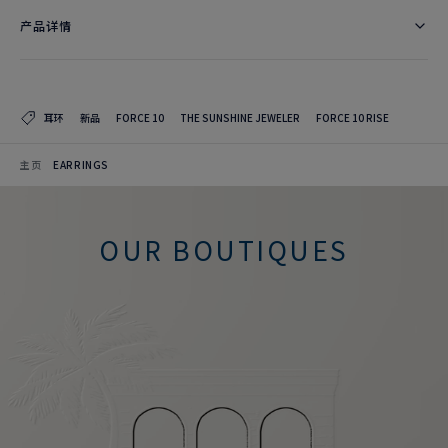
产品详情
耳环
新品
FORCE 10
THE SUNSHINE JEWELER
FORCE 10 RISE
主页
EARRINGS
OUR BOUTIQUES