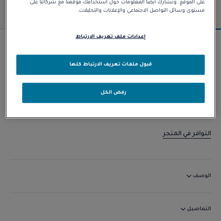
على الموقع. ونشارك أيضًا المعلومات حول استخدامك موقعنا مع شركائنا على
مستوى وسائل التواصل الاجتماعي والإعلانات والتحليلات.
إعدادات ملف تعريف الارتباط
القِطع الجديدة
أقراط Force 10 Rise
قبول ملفات تعريف الارتباط كلها
د.إ 52.500,00
رفض الكل
الاتصال بنا
التوافر في المتجر
الوصف
التفاصيل