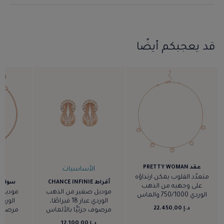
قد يعجبكم أيضًا
عقد PRETTY WOMAN
الأساسيات
ا
متعدّد القلوب يمكن ارتداؤه
أقراط CHANCE INFINIE
سوار CHANCE INFINIE
على وجهيه من الذهب
موديل صغير من الذهب
موديل 
الوردي 750/1000 والماس
الوردي عيار 18 قيراطًا،
د.إ 22.450,00
مرصوف جزئيًّا بالألماس
مرصوف ج
د.إ 12.100,00
د.إ 0