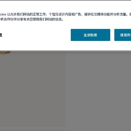
精品店有售
ookie 以允许我们网站的正常工作、个性化设计内容和广告、提供社交媒体功能并分析流量。
分析合作伙伴分享有关您使用我们网站的信息。
产品描述
产品
置
全部拒绝
接受所有
18K黄金 半镶橘红