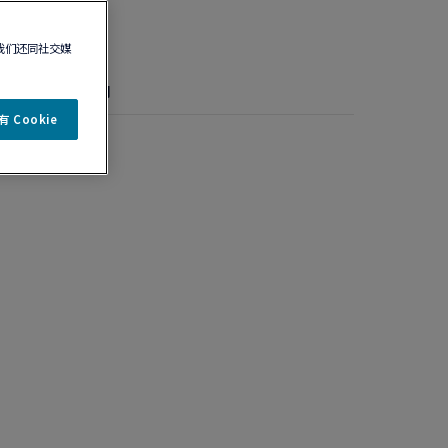
我们还同社交媒
详情
保养说明
 Cookie
色石榴石大号款