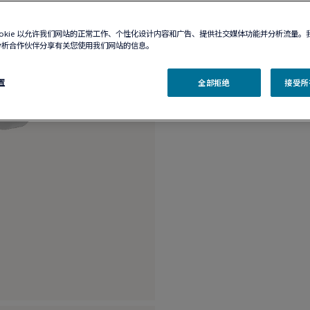
精品店有售
ookie 以允许我们网站的正常工作、个性化设计内容和广告、提供社交媒体功能并分析流量。
分析合作伙伴分享有关您使用我们网站的信息。
产品描述
产品
置
全部拒绝
接受所有
18K白金大号款