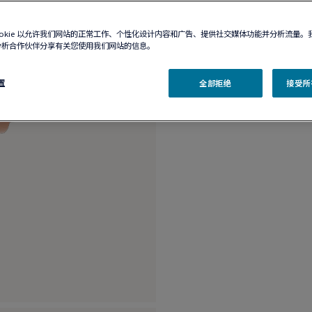
精品店有售
ookie 以允许我们网站的正常工作、个性化设计内容和广告、提供社交媒体功能并分析流量。
分析合作伙伴分享有关您使用我们网站的信息。
产品描述
产品
置
全部拒绝
接受所有
18K玫瑰金中号款