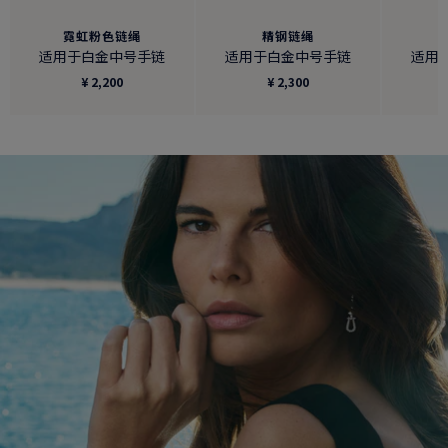
霓虹粉色链绳
精钢链绳
适用于白金中号手链
适用于白金中号手链
适用
¥ 2,200
¥ 2,300