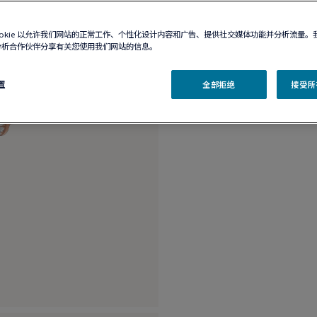
精品店有售
ookie 以允许我们网站的正常工作、个性化设计内容和广告、提供社交媒体功能并分析流量。
分析合作伙伴分享有关您使用我们网站的信息。
产品描述
产品
置
全部拒绝
接受所有
18K玫瑰金和钻石中