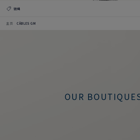
链绳
主页
CÂBLES GM
OUR BOUTIQUE