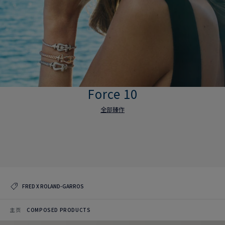
Force 10
全部臻作
Force 10
全部臻作
FRED X ROLAND-GARROS
主页
COMPOSED PRODUCTS