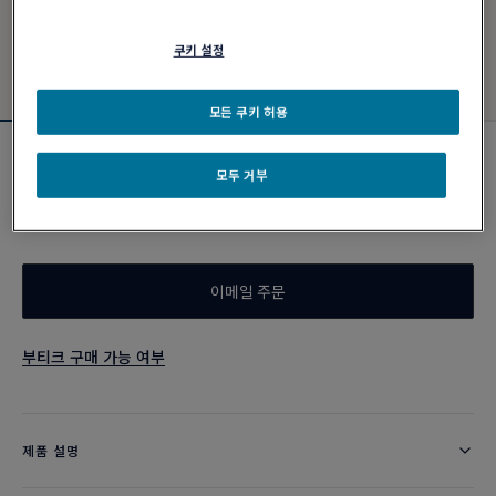
쿠키 설정
모든 쿠키 허용
에센셜 아이템
모두 거부
샹스 인피니 이어링
₩ 8,450,000
이메일 주문
부티크 구매 가능 여부
제품 설명