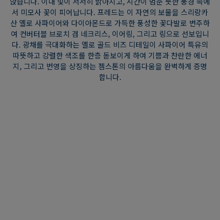
앉습니다. 이내 빛이 서서히 밝아지고, 시간이 멈춘 듯한 풍경 속에
서 미모사 꽃이 피어납니다. 프레드는 이 자연의 보물을 스리랑카
산 옐로 사파이어와 다이아몬드로 가득한 풍성한 꽃다발로 변주하
여 컨버터블 브로치 겸 네크리스, 이어링, 그리고 링으로 선보입니
다. 광채를 극대화하는 옐로 골드 비즈 디테일이 사파이어 특유의
따뜻하고 강렬한 색조를 한층 돋보이게 하여 기쁨과 찬란한 에너
지, 그리고 번영을 상징하는 젬스톤의 아름다움을 완벽하게 증명
합니다.
블루밍 센스
이른 아침의 태양이 그라스(Grasse)의 언덕을 부드럽게 비출 때
면, 도시를 둘러싼 푸르른 자연 위로 황금빛 안개가 부드럽게 내려
앉습니다. 이내 빛이 서서히 밝아지고, 시간이 멈춘 듯한 풍경 속에
서 미모사 꽃이 피어납니다. 프레드는 이 자연의 보물을 스리랑카
산 옐로 사파이어와 다이아몬드로 가득한 풍성한 꽃다발로 변주하
여 컨버터블 브로치 겸 네크리스, 이어링, 그리고 링으로 선보입니
다. 광채를 극대화하는 옐로 골드 비즈 디테일이 사파이어 특유의
따뜻하고 강렬한 색조를 한층 돋보이게 하여 기쁨과 찬란한 에너
지, 그리고 번영을 상징하는 젬스톤의 아름다움을 완벽하게 증명
합니다.