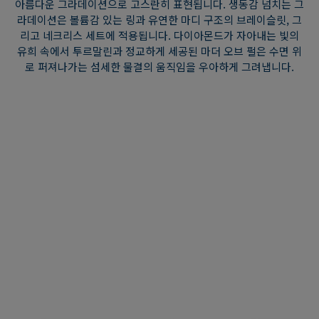
아름다운 그라데이션으로 고스란히 표현됩니다. 생동감 넘치는 그
라데이션은 볼륨감 있는 링과 유연한 마디 구조의 브레이슬릿, 그
리고 네크리스 세트에 적용됩니다. 다이아몬드가 자아내는 빛의
유희 속에서 투르말린과 정교하게 세공된 마더 오브 펄은 수면 위
로 퍼져나가는 섬세한 물결의 움직임을 우아하게 그려냅니다.
크리스털라인 조이
태양이 떠오르는 순간, 생 장 카프페라(Saint-Jean-Cap-Ferrat)
반도의 형언할 수 없이 아름다운 장관은 창립자 프레드 사무엘이
그토록 사랑했던 바다의 모습을 닮아있습니다. 이 눈부신 풍경의
찬란함은 깊은 아주르 블루부터 싱그럽고 섬세한 그린 투르말린의
아름다운 그라데이션으로 고스란히 표현됩니다. 생동감 넘치는 그
라데이션은 볼륨감 있는 링과 유연한 마디 구조의 브레이슬릿, 그
리고 네크리스 세트에 적용됩니다. 다이아몬드가 자아내는 빛의
유희 속에서 투르말린과 정교하게 세공된 마더 오브 펄은 수면 위
로 퍼져나가는 섬세한 물결의 움직임을 우아하게 그려냅니다.