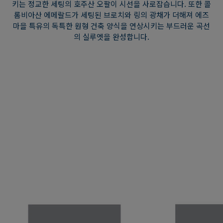
키는 정교한 세팅의 호주산 오팔이 시선을 사로잡습니다. 또한 콜
롬비아산 에메랄드가 세팅된 브로치와 링의 광채가 더해져 에즈
마을 특유의 독특한 원형 건축 양식을 연상시키는 부드러운 곡선
의 실루엣을 완성합니다.
프로미싱 던
바다를 내려다보는 그림 같은 절벽 위에 자리한 마을인 에즈(Èze)
의 장엄한 풍경, 동이 트는 순간의 신비로움과 영롱한 빛을 담았습
니다. 하늘과 자연이 하나로 어우러져 변치 않는 아름다움을 자아
내는 파노라마를 담아낸 듯, 모자이크(marquetry) 작품을 연상시
키는 정교한 세팅의 호주산 오팔이 시선을 사로잡습니다. 또한 콜
롬비아산 에메랄드가 세팅된 브로치와 링의 광채가 더해져 에즈
마을 특유의 독특한 원형 건축 양식을 연상시키는 부드러운 곡선
의 실루엣을 완성합니다.