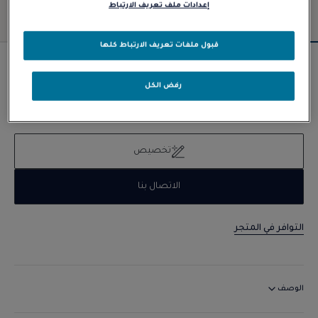
إعدادات ملف تعريف الارتباط
قبول ملفات تعريف الارتباط كلها
القابلة للتخصيص
سوار Chance Infinie
رفض الكل
د.إ 18.120,00
تخصيص
الاتصال بنا
التوافر في المتجر
الوصف