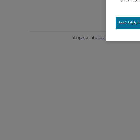
نا على مستوى
لارتباط كلها
طًا وماسات مرصوفة