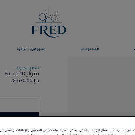
المجموعات
المجوهرات الراقية
القِطع الجديدة
سوار Force 10
د.إ 28.670,00
تعريف الارتباط للسماح لموقعنا بالعمل بشكل صحيح، ولتخصيص المحتوى والإعلانات، ولتوفير مي