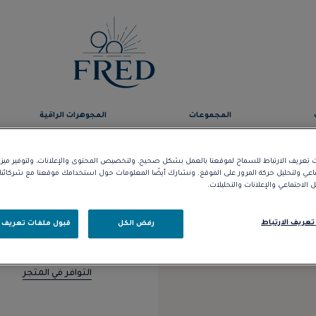
المجموعات
المجوهرات الراقية
وجه مسطح لخاتم de Sucre
تعريف الارتباط للسماح لموقعنا بالعمل بشكل صحيح، ولتخصيص المحتوى والإعلانات، ولتوفير مي
ماعي ولتحليل حركة المرور على الموقع. ونشارك أيضًا المعلومات حول استخدامك موقعنا مع شركائ
د.إ 19.250,00
الاجتماعي والإعلانات والتحليلات.
تعريف الارتباط
رفض الكل
قبول ملفات تعريف ا
التوافر في المتجر