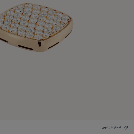
أحجار كابوشون