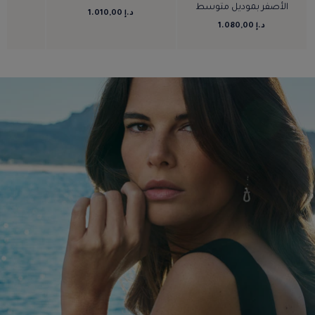
الأصفر بموديل متوسط
د.إ 1.010,00
د.إ 
د.إ 1.080,00