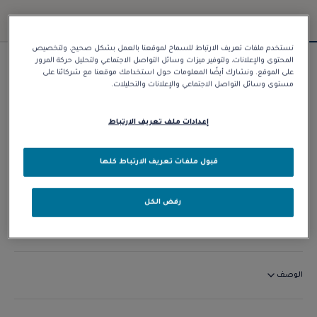
نستخدم ملفات تعريف الارتباط للسماح لموقعنا بالعمل بشكل صحيح، ولتخصيص
المحتوى والإعلانات، ولتوفير ميزات وسائل التواصل الاجتماعي ولتحليل حركة المرور
سوار Chance Infinie
على الموقع. ونشارك أيضًا المعلومات حول استخدامك موقعنا مع شركائنا على
مستوى وسائل التواصل الاجتماعي والإعلانات والتحليلات.
د.إ 14.060,00
إعدادات ملف تعريف الارتباط
تخصيص
قبول ملفات تعريف الارتباط كلها
الاتصال بنا
رفض الكل
التوافر في المتجر
الوصف