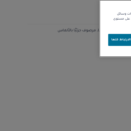
زات وسائل
نا على مستوى
صوف جزئيًّا بالألماس
لارتباط كلها