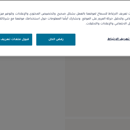
تعريف الارتباط للسماح لموقعنا بالعمل بشكل صحيح، ولتخصيص المحتوى والإعلانات، ولتوفير مي
الوصف
التفاصيل
ماعي ولتحليل حركة المرور على الموقع. ونشارك أيضًا المعلومات حول استخدامك موقعنا مع شركائ
الاجتماعي والإعلانات والتحليلات.
موديل كبير من الذهب الأبيض عيار 18 قيراطًا، مر
تعريف الارتباط
رفض الكل
قبول ملفات تعريف ا