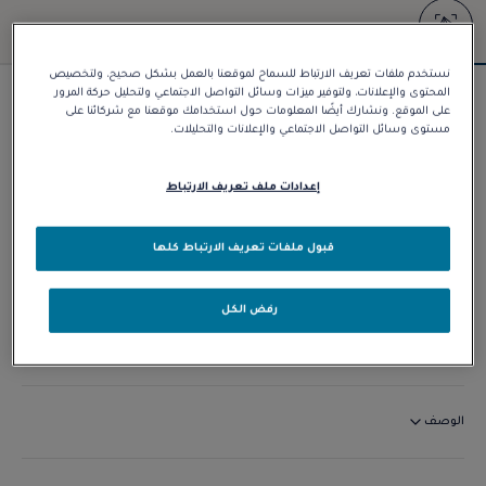
نستخدم ملفات تعريف الارتباط للسماح لموقعنا بالعمل بشكل صحيح، ولتخصيص
المحتوى والإعلانات، ولتوفير ميزات وسائل التواصل الاجتماعي ولتحليل حركة المرور
سوار Force 10
على الموقع. ونشارك أيضًا المعلومات حول استخدامك موقعنا مع شركائنا على
مستوى وسائل التواصل الاجتماعي والإعلانات والتحليلات.
د.إ 38.770,00
إعدادات ملف تعريف الارتباط
تخصيص
قبول ملفات تعريف الارتباط كلها
الاتصال بنا
رفض الكل
التوافر في المتجر
الوصف