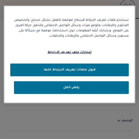
نستخدم ملفات تعريف الارتباط للسماح لموقعنا بالعمل بشكل صحيح، ولتخصيص
المحتوى والإعلانات، ولتوفير ميزات وسائل التواصل الاجتماعي ولتحليل حركة المرور
سوار Force 10
على الموقع. ونشارك أيضًا المعلومات حول استخدامك موقعنا مع شركائنا على
مستوى وسائل التواصل الاجتماعي والإعلانات والتحليلات.
د.إ 9.480,00
إعدادات ملف تعريف الارتباط
تخصيص
قبول ملفات تعريف الارتباط كلها
الاتصال بنا
رفض الكل
التوافر في المتجر
الوصف