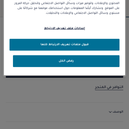
المحتوى والإعلانات، ولتوفير ميزات وسائل التواصل الاجتماعي ولتحليل حركة المرور
على الموقع. ونشارك أيضًا المعلومات حول استخدامك موقعنا مع شركائنا على
مستوى وسائل التواصل الاجتماعي والإعلانات والتحليلات.
سوار Force 10
إعدادات ملف تعريف الارتباط
د.إ 16.310,00
قبول ملفات تعريف الارتباط كلها
تخصيص
رفض الكل
الاتصال بنا
التوافر في المتجر
الوصف