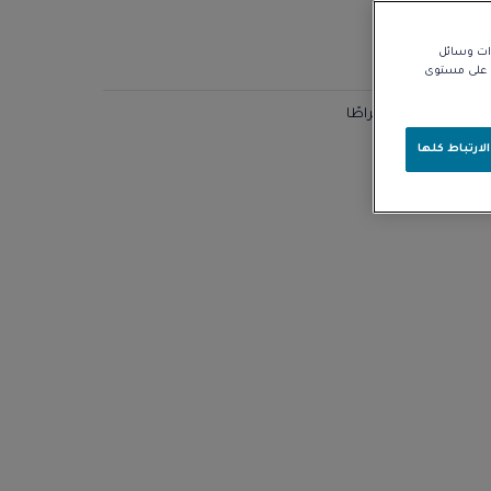
زات وسائل
نا على مستوى
 عيار 18 قيراطًا
لارتباط كلها