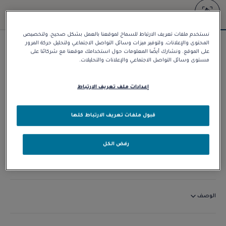
نستخدم ملفات تعريف الارتباط للسماح لموقعنا بالعمل بشكل صحيح، ولتخصيص
المحتوى والإعلانات، ولتوفير ميزات وسائل التواصل الاجتماعي ولتحليل حركة المرور
سوار Force 10
على الموقع. ونشارك أيضًا المعلومات حول استخدامك موقعنا مع شركائنا على
مستوى وسائل التواصل الاجتماعي والإعلانات والتحليلات.
د.إ 9.480,00
إعدادات ملف تعريف الارتباط
تخصيص
قبول ملفات تعريف الارتباط كلها
الاتصال بنا
رفض الكل
التوافر في المتجر
الوصف