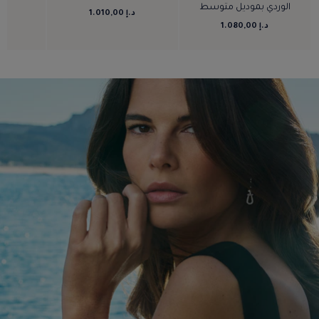
الوردي بموديل متوسط
د.إ 1.010,00
د.إ 
د.إ 1.080,00