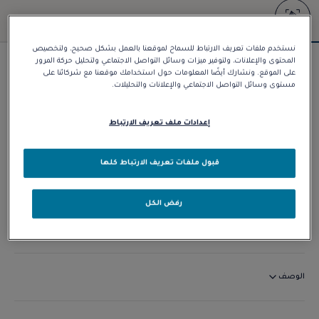
نستخدم ملفات تعريف الارتباط للسماح لموقعنا بالعمل بشكل صحيح، ولتخصيص
المحتوى والإعلانات، ولتوفير ميزات وسائل التواصل الاجتماعي ولتحليل حركة المرور
سوار Force 10
على الموقع. ونشارك أيضًا المعلومات حول استخدامك موقعنا مع شركائنا على
مستوى وسائل التواصل الاجتماعي والإعلانات والتحليلات.
د.إ 9.480,00
إعدادات ملف تعريف الارتباط
تخصيص
قبول ملفات تعريف الارتباط كلها
الاتصال بنا
رفض الكل
التوافر في المتجر
الوصف