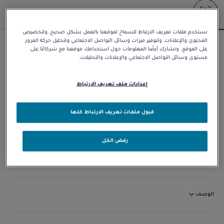
نستخدم ملفات تعريف الارتباط للسماح لموقعنا بالعمل بشكل صحيح، ولتخصيص
المحتوى والإعلانات، ولتوفير ميزات وسائل التواصل الاجتماعي ولتحليل حركة المرور
سوار Force 10
على الموقع. ونشارك أيضًا المعلومات حول استخدامك موقعنا مع شركائنا على
مستوى وسائل التواصل الاجتماعي والإعلانات والتحليلات.
د.إ 16.290,00
إعدادات ملف تعريف الارتباط
تخصيص
قبول ملفات تعريف الارتباط كلها
الاتصال بنا
رفض الكل
التوافر في المتجر
الوصف