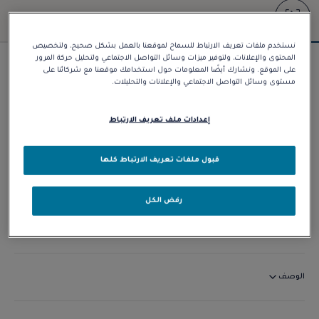
نستخدم ملفات تعريف الارتباط للسماح لموقعنا بالعمل بشكل صحيح، ولتخصيص
المحتوى والإعلانات، ولتوفير ميزات وسائل التواصل الاجتماعي ولتحليل حركة المرور
سوار Force 10
على الموقع. ونشارك أيضًا المعلومات حول استخدامك موقعنا مع شركائنا على
مستوى وسائل التواصل الاجتماعي والإعلانات والتحليلات.
د.إ 11.660,00
إعدادات ملف تعريف الارتباط
تخصيص
قبول ملفات تعريف الارتباط كلها
الاتصال بنا
رفض الكل
التوافر في المتجر
الوصف