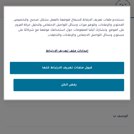
نستخدم ملفات تعريف الارتباط للسماح لموقعنا بالعمل بشكل صحيح، ولتخصيص
المحتوى والإعلانات، ولتوفير ميزات وسائل التواصل الاجتماعي ولتحليل حركة المرور
سوار Force 10
على الموقع. ونشارك أيضًا المعلومات حول استخدامك موقعنا مع شركائنا على
مستوى وسائل التواصل الاجتماعي والإعلانات والتحليلات.
د.إ 64.650,00
إعدادات ملف تعريف الارتباط
تخصيص
قبول ملفات تعريف الارتباط كلها
الاتصال بنا
رفض الكل
التوافر في المتجر
الوصف