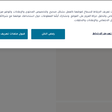
التوافر في المتجر
تعريف الارتباط للسماح لموقعنا بالعمل بشكل صحيح، ولتخصيص المحتوى والإعلانات، ولتوفير مي
ماعي ولتحليل حركة المرور على الموقع. ونشارك أيضًا المعلومات حول استخدامك موقعنا مع شركائ
الوصف
التفاصيل
الاجتماعي والإعلانات والتحليلات.
موديل متوسط من الذهب الأبي
تعريف الارتباط
رفض الكل
قبول ملفات تعريف ا