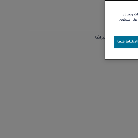
زات وسائل
نا على مستوى
ض عيار 18 قيراطًا
لارتباط كلها