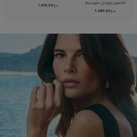
الأصفر بموديل متوسط
د.إ 1.010,00
د.إ 
د.إ 1.080,00