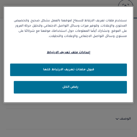
نستخدم ملفات تعريف الارتباط للسماح لموقعنا بالعمل بشكل صحيح، ولتخصيص
المحتوى والإعلانات، ولتوفير ميزات وسائل التواصل الاجتماعي ولتحليل حركة المرور
سوار Force 10
على الموقع. ونشارك أيضًا المعلومات حول استخدامك موقعنا مع شركائنا على
مستوى وسائل التواصل الاجتماعي والإعلانات والتحليلات.
د.إ 16.010,00
إعدادات ملف تعريف الارتباط
تخصيص
قبول ملفات تعريف الارتباط كلها
الاتصال بنا
رفض الكل
التوافر في المتجر
الوصف