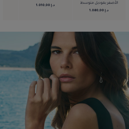
الأصفر بموديل متوسط
د.إ 1.010,00
د.إ 
د.إ 1.080,00