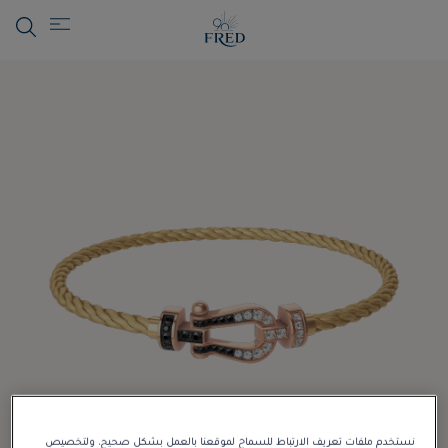
نستخدم ملفات تعريف الارتباط للسماح لموقعنا بالعمل بشكل صحيح، ولتخصيص