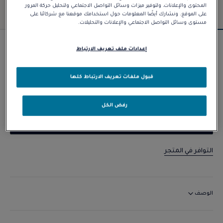
المحتوى والإعلانات، ولتوفير ميزات وسائل التواصل الاجتماعي ولتحليل حركة المرور
على الموقع. ونشارك أيضًا المعلومات حول استخدامك موقعنا مع شركائنا على
مستوى وسائل التواصل الاجتماعي والإعلانات والتحليلات.
سوار Force 10
إعدادات ملف تعريف الارتباط
د.إ 24.900,00
قبول ملفات تعريف الارتباط كلها
تخصيص
رفض الكل
الاتصال بنا
التوافر في المتجر
الوصف