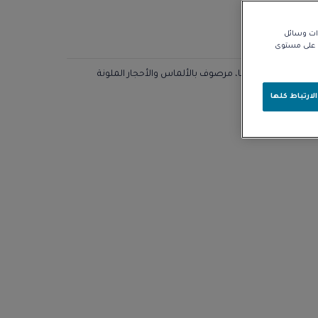
زات وسائل
نا على مستوى
لألماس والأحجار الملونة
لارتباط كلها