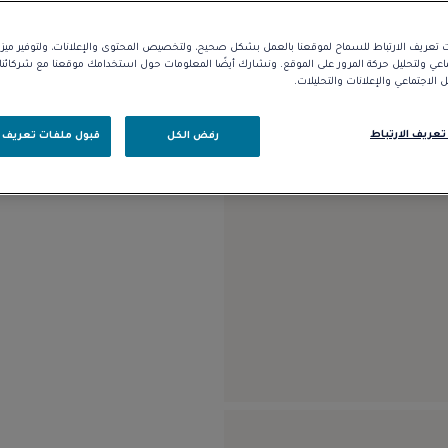
تعريف الارتباط للسماح لموقعنا بالعمل بشكل صحيح، ولتخصيص المحتوى والإعلانات، ولتوفير مي
الوصف
التفاصيل
ماعي ولتحليل حركة المرور على الموقع. ونشارك أيضًا المعلومات حول استخدامك موقعنا مع شركائ
الاجتماعي والإعلانات والتحليلات.
موديل كبير من الذهب الأبيض عيار 18 قيراطًا، مرصوف با
تعريف الارتباط
رفض الكل
قبول ملفات تعريف ا