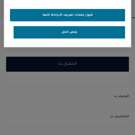
قبول ملفات تعريف الارتباط كلها
القِطع الجديدة
رفض الكل
خاتم خطوبة Force 10 Duo مرصوف 1.00 قيراط
السعر حسب الطلب
الاتصال بنا
الوصف
التفاصيل