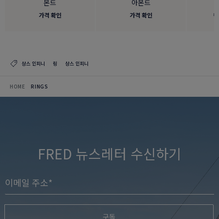
몬드
아몬드
가격 확인
가격 확인
₩
샹스 인피니
링
샹스 인피니
HOME
RINGS
FRED 뉴스레터 수신하기
구독