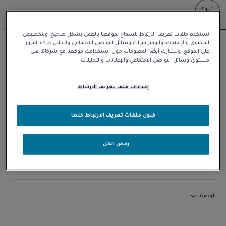
نستخدم ملفات تعريف الارتباط للسماح لموقعنا بالعمل بشكل صحيح، ولتخصيص
المحتوى والإعلانات، ولتوفير ميزات وسائل التواصل الاجتماعي ولتحليل حركة المرور
#FREDxRolandGarros إبزيمForce 10
على الموقع. ونشارك أيضًا المعلومات حول استخدامك موقعنا مع شركائنا على
مستوى وسائل التواصل الاجتماعي والإعلانات والتحليلات.
د.إ 24.220,00
إعدادات ملف تعريف الارتباط
تخصيص
قبول ملفات تعريف الارتباط كلها
الاتصال بنا
رفض الكل
التوافر في المتجر
الوصف