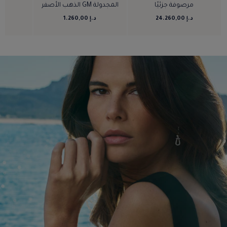
مرصوفة جزئيًا
المجدولة GM الذهب الأصفر
د.إ 0
د.إ 24.260,00
د.إ 1.260,00