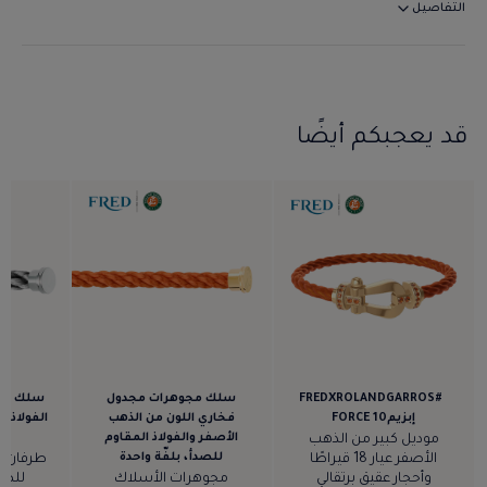
التفاصيل
قد يعجبكم أيضًا
#FREDXROLANDGARROS
سلك مجوهرات مجدول
سلك مج
إبزيمFORCE 10
فخاري اللون من الذهب
الفولاذ ا
الأصفر والفولاذ المقاوم
موديل كبير من الذهب
للصدأ، بلفّة واحدة
الأصفر عيار 18 قيراطًا
طرفان من
وأحجار عقيق برتقالي
مجوهرات الأسلاك
للصد