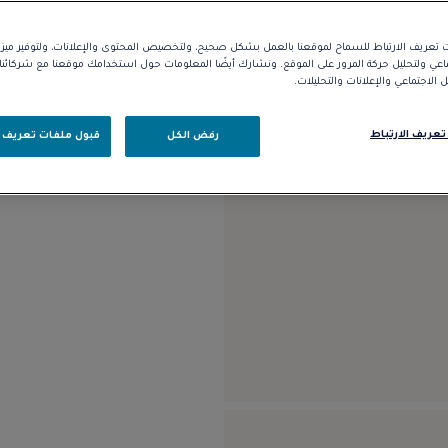
التوافر في المتجر
تعريف الارتباط للسماح لموقعنا بالعمل بشكل صحيح، ولتخصيص المحتوى والإعلانات، ولتوفير مي
ماعي ولتحليل حركة المرور على الموقع. ونشارك أيضًا المعلومات حول استخدامك موقعنا مع شركائ
الوصف
التفاصيل
الاجتماعي والإعلانات والتحليلات.
موديل كبير من الذهب الوردي عيا
تعريف الارتباط
رفض الكل
قبول ملفات تعريف ا