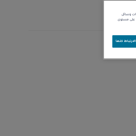
زات وسائل
نا على مستوى
ر 18 قيراطًا
لارتباط كلها