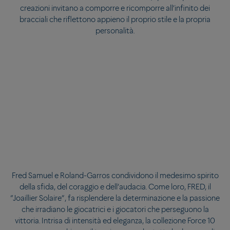
creazioni invitano a comporre e ricomporre all’infinito dei
bracciali che riflettono appieno il proprio stile e la propria
personalità.
Lo accompagna una cima dall’inedito intreccio giallo Sunshine,
terracotta e rosso. L’emblematico navy del Roland-Garros e la
terracotta si uniscono su una cima modello grande con
estremità in oro giallo e bianco. Intercambiabili con le altre
staffe e cime della collezione Force 10, queste quattro
creazioni invitano a comporre e ricomporre all’infinito dei
bracciali che riflettono appieno il proprio stile e la propria
personalità.
Fred Samuel e Roland-Garros condividono il medesimo spirito
della sfida, del coraggio e dell’audacia. Come loro, FRED, il
“Joaillier Solaire”, fa risplendere la determinazione e la passione
che irradiano le giocatrici e i giocatori che perseguono la
vittoria. Intrisa di intensità ed eleganza, la collezione Force 10