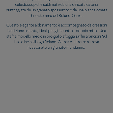
caleidoscopiche sublimate da una delicata catena
punteggiata da un granato spessartite e da una placca ornata
dallo stemma del Roland-Garros.
Questo elegante abbinamento è accompagnato da creazioni
in edizione limitata, ideali per gli incontri di doppio misto. Una
staffa modello medio in oro giallo sfoggia zaffiri arancioni. Sul
lato è inciso il logo Roland-Garros e sul retro si trova
incastonato un granato mandarino.
FRED apre questa nuova stagione di tennis con una partita al
100% femminile: per la prima volta fanno il loro ingresso in
campo una collana e un bracciale Force 10 Precious Small. La
staffa in oro giallo si veste di una sfumatura di granati
mandarini, di zaffiri gialli e di diamanti bianchi. Luci
caleidoscopiche sublimate da una delicata catena