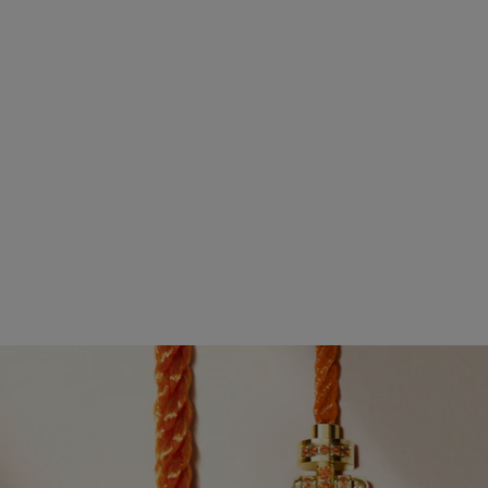
punteggiata da un granato spessartite e da una placca ornata
dallo stemma del Roland-Garros.
Questo elegante abbinamento è accompagnato da creazioni
in edizione limitata, ideali per gli incontri di doppio misto. Una
staffa modello medio in oro giallo sfoggia zaffiri arancioni. Sul
lato è inciso il logo Roland-Garros e sul retro si trova
incastonato un granato mandarino.