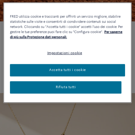
FRED utilizza cookie e traccianti per offrirti un servizio migliore, stabilire
statistiche sulle visite e consentirti di condividere contenuti sui social
network. Cliccando su "Accetta tutti i cookie" accetti l'uso dei cookie. Per
gestire le tue preferenze puoi fare clic su "Configura cookie".
Per saperne
di più sulla Protezione dati personali.
Nel maggio 2026, la Maison FRED porta avanti la sua
collaborazione con il mitico torneo di tennis ritrovando la terra
Impostazioni cookie
battuta dei campi da gioco parigini. L’emblematica collezione
Force 10 svela sei creazioni bagnate dal sole e concepite come
Accetta tutti i cookie
alleate di una vita riempita dall’audacia e dalla determinazione.
Rifiuta tutti