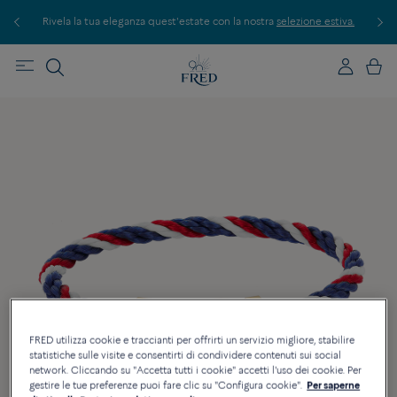
Rivela la tua eleganza quest'estate con la nostra
selezione estiva.
Scopri 
FRED utilizza cookie e traccianti per offrirti un servizio migliore, stabilire
statistiche sulle visite e consentirti di condividere contenuti sui social
network. Cliccando su "Accetta tutti i cookie" accetti l'uso dei cookie. Per
gestire le tue preferenze puoi fare clic su "Configura cookie".
Per saperne