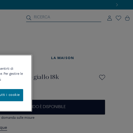
ATTUALITÀ
LA MAISON
entirti di
. Per gestire le
manti in oro giallo 18k
.
utti i cookie
AVVISAMI QUANDO È DISPONIBILE
si domanda sulle misure
ique