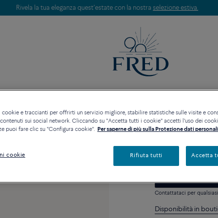
Scopri le nostre creazioni in boutique. Prenota un appuntamento.
ORIE
COLLEZIONI
ALTA GIOIELLERIA
 cookie e traccianti per offrirti un servizio migliore, stabilire statistiche sulle visite e cons
ontenuti sui social network. Cliccando su "Accetta tutti i cookie" accetti l'uso dei cookie
Placca con Dia
ze puoi fare clic su "Configura cookie".
Per saperne di più sulla Protezione dati personali
5 360 €
ni cookie
Rifiuta tutti
Accetta t
Contattataci per qualsia
Disponibilità in bout