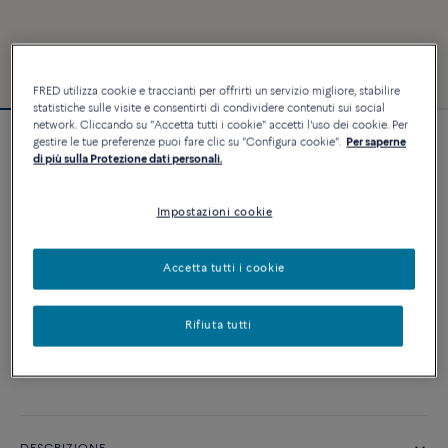
FRED utilizza cookie e traccianti per offrirti un servizio migliore, stabilire
statistiche sulle visite e consentirti di condividere contenuti sui social
network. Cliccando su "Accetta tutti i cookie" accetti l'uso dei cookie. Per
gestire le tue preferenze puoi fare clic su "Configura cookie".
Per saperne
Bracciale Chance Infinie
di più sulla Protezione dati personali.
3 250 €
Impostazioni cookie
PERSONALIZZA
Accetta tutti i cookie
AGGIUNGI AL CARRELLO
Rifiuta tutti
Contattataci per qualsiasi domanda sulle misure
Disponibilità in boutique