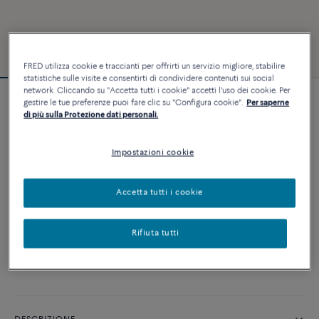
FRED utilizza cookie e traccianti per offrirti un servizio migliore, stabilire
statistiche sulle visite e consentirti di condividere contenuti sui social
network. Cliccando su "Accetta tutti i cookie" accetti l'uso dei cookie. Per
gestire le tue preferenze puoi fare clic su "Configura cookie".
Per saperne
Bracciale Chance Infinie
di più sulla Protezione dati personali.
5 240 €
Impostazioni cookie
PERSONALIZZA
Accetta tutti i cookie
AGGIUNGI AL CARRELLO
Rifiuta tutti
Contattataci per qualsiasi domanda sulle misure
Disponibilità in boutique