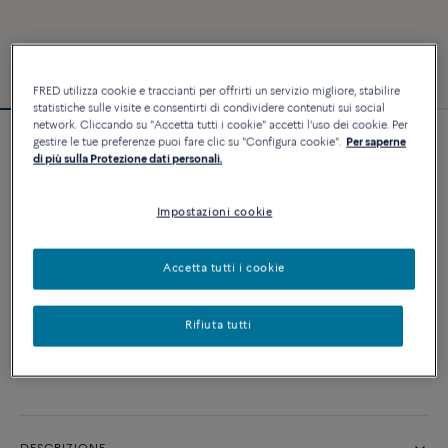
FRED utilizza cookie e traccianti per offrirti un servizio migliore, stabilire
statistiche sulle visite e consentirti di condividere contenuti sui social
network. Cliccando su "Accetta tutti i cookie" accetti l'uso dei cookie. Per
gestire le tue preferenze puoi fare clic su "Configura cookie".
Per saperne
Bracciale Force 10
di più sulla Protezione dati personali.
3 470 €
Impostazioni cookie
PERSONALIZZA
Accetta tutti i cookie
AGGIUNGI AL CARRELLO
Rifiuta tutti
Contattataci per qualsiasi domanda sulle misure
Disponibilità in boutique