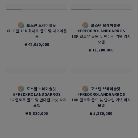
샹스 인피니 브레이슬릿
핑크 투르말린 카보숑, 18K 핑크 골드
블랙 및 화이트 다이아몬드 세팅 18K
빵 드 쉬크르 라지 모델용
화이트 골드 라지 모델
₩ 19,100,000
₩ 35,900,000
프리티 우먼 언컨디셔널 네크리스
샹스 인피니 선글라스
18K 화이트 골드, 루벨라이트 및다이
스모크 그라데이션 팬토 ​
아몬드
₩ 1,070,000
₩ 460,000,000
포스텐 브레이슬릿
포스텐 브레이슬릿