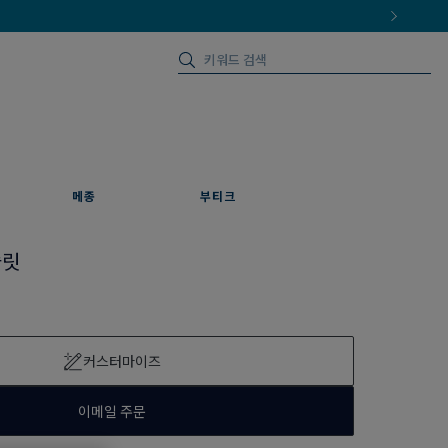
메종
부티크
슬릿
커스터마이즈
이메일 주문