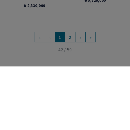
₩ 5,720,000
₩ 2,330,000
«
‹
1
2
›
»
42 / 59
카테고리
자세히 보기
에센셜 아이템
FRED 뉴스레터 수신하기