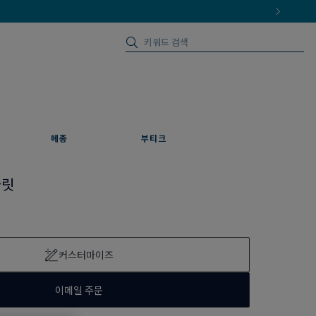
메종
부티크
슬릿
커스터마이즈
이메일 주문