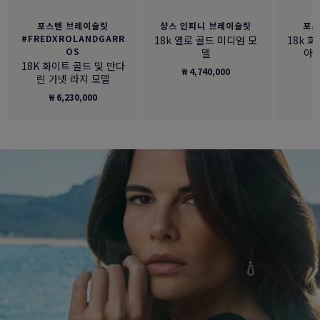
포스텐 브레이슬릿
샹스 인피니 브레이슬릿
포스
#FREDXROLANDGARR
18k 옐로 골드 미디엄 모
18k 
OS
델
아몬
18K 화이트 골드 및 만다
₩ 4,740,000
₩
린 가넷 라지 모델
₩ 6,230,000