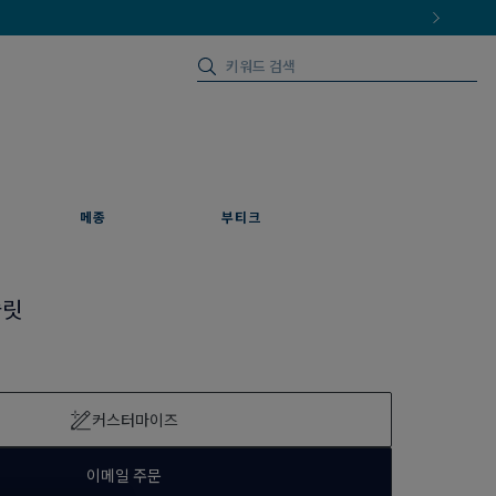
메종
부티크
슬릿
커스터마이즈
이메일 주문