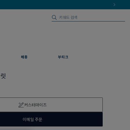
메종
부티크
슬릿
커스터마이즈
이메일 주문