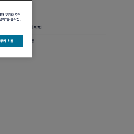
위해 쿠키와 추적
 설정”을 클릭합니
정보
제품 관리 방법
다이아몬드 미디엄 모델
 쿠키 허용